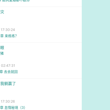
天灾
7:30:24
章 来练练？
生眼
猪猪
2:47:31
1章 去去就回
后我躺赢了
7:30:26
3章 怠惰秘境（3）