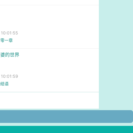
0:01:55
百零一章
老婆的世界
0:01:59
完结语