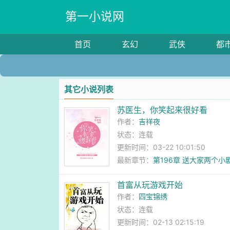
第一小说网
首页
玄幻
武侠
都
其它小说列表
苏医生，你笑起来很好看
作者：
吉祥夜
状态：连载
更新时间：03-22 10:01:50
最新章节：
第196章 送大家两个小
首富从玩游戏开始
作者：
四宝锦绣
状态：连载
更新时间：02-13 02:15:19