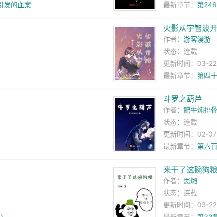
引发的血案
最新章节：
第24
火影从宇智波
作者：
游客漫游
状态：连载
更新时间：03-22 1
最新章节：
第四
斗罗之葫芦
作者：
肥牛炖排
状态：连载
更新时间：02-07 1
最新章节：
第六百
来干了这碗狗
作者：
思燳
状态：连载
更新时间：03-22 1
局）
最新章节：
第33