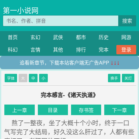
第一小说网
搜索
首页
玄幻
武侠
都市
历史
网游
科幻
言情
其他
排行
完本
登录
追看新章节，下载本站客户端无广告APP
↓↓↓
字体
大
中
小
换手
关灯
完本感言-《诸天执道》
上一章
目录
存书签
下一章
熬了一整夜，坐了大概十个小时，终于一口
气写完了大结局，好久没这么肝过了，人都有些