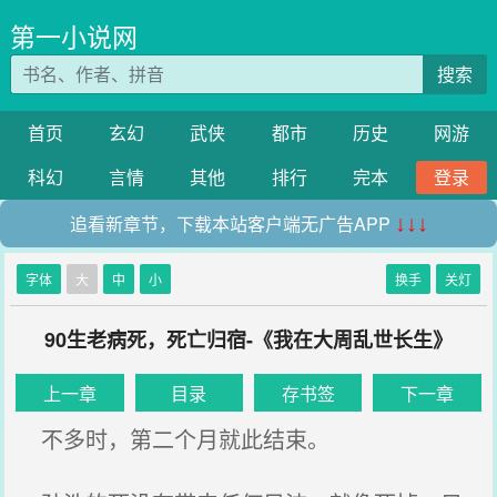
第一小说网
搜索
首页
玄幻
武侠
都市
历史
网游
科幻
言情
其他
排行
完本
登录
追看新章节，下载本站客户端无广告APP
↓↓↓
字体
大
中
小
换手
关灯
90生老病死，死亡归宿-《我在大周乱世长生》
上一章
目录
存书签
下一章
不多时，第二个月就此结束。