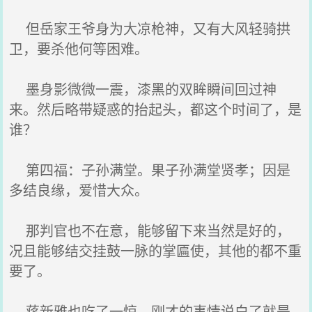
但岳家王爷身为大凉枪神，又有大风轻骑拱
卫，要杀他何等困难。
墨身影微微一震，漆黑的双眸瞬间回过神
来。然后略带疑惑的抬起头，都这个时间了，是
谁？
第四福：子孙满堂。果子孙满堂贤孝；因是
多结良缘，爱惜大众。
那判官也不在意，能够留下来当然是好的，
况且能够结交挂鼓一脉的掌匾使，其他的都不重
要了。
蒋新雅也吃了一惊，刚才的事情说白了就是