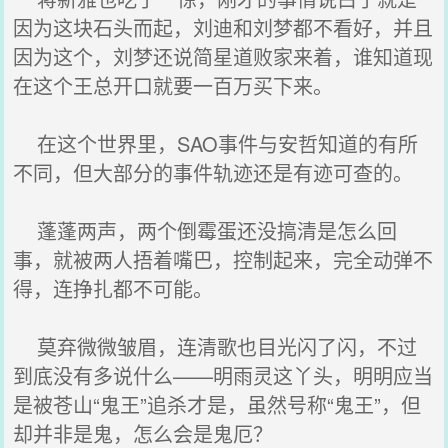
因为这块石头而起，刘迪和刘梦都不看好，并且
因为这个，刘梦还说简星道败家来着，谁知道现
在这个王总开口就要一百万买下来。
在这个世界里，SAO事件与安哲知道的有所
不同，但大部分的事件轨迹还是有迹可查的。
蓬蓬两声，两个倒霉蛋还没搞清是怎么回
事，就被两人捂着嘴巴，控制起来，完全动弹不
得，连挣扎都不可能。
莫弃微微皱眉，连清歌也目光闪了闪，不过
到底没有多说什么——明雨灵这丫头，明明应当
是被苍山“鬼王”追杀才是，虽然号称“鬼王”，但
却并非是鬼，怎么会是鬼厄？