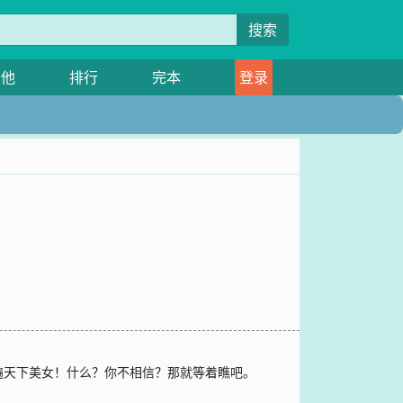
搜索
其他
排行
完本
登录
遍天下美女！什么？你不相信？那就等着瞧吧。