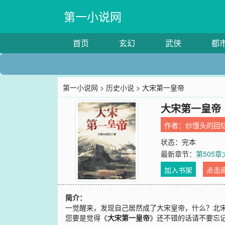
第一小说网
首页
玄幻
武侠
都
第一小说网
>
历史小说
> 大宋第一皇帝
大宋第一皇帝
作者：
炒馒头的回
状态：完本
最新章节：
第505
加入书架
点击
简介：
一觉醒来，发现自己居然成了大宋皇帝，什么？北
您要是觉得《
大宋第一皇帝
》还不错的话请不要忘