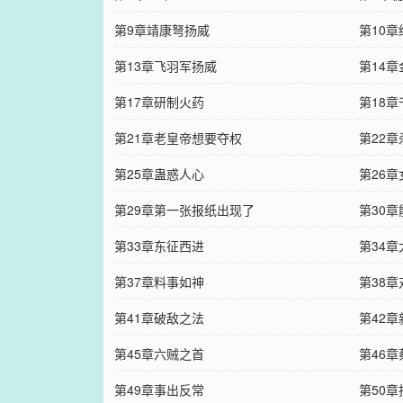
第9章靖康弩扬威
第10
第13章飞羽军扬威
第14
第17章研制火药
第18
第21章老皇帝想要夺权
第22
第25章蛊惑人心
第26
第29章第一张报纸出现了
第30
第33章东征西进
第34
第37章料事如神
第38章
第41章破敌之法
第42
第45章六贼之首
第46
第49章事出反常
第50