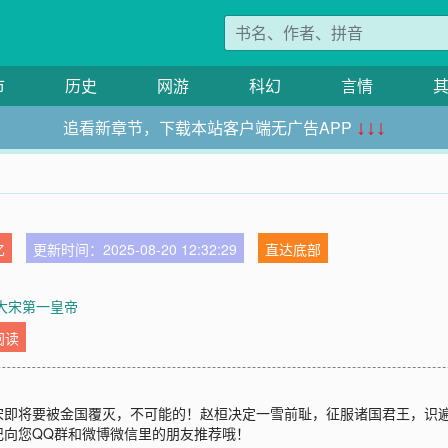
市
历史
网游
科幻
言情
追看新章节，下载本站客户端无广告APP
↓↓↓
忆
更新时间：2025-08-20 12:32:29
直达底部
章大宋第一皇帝
阅读
宋即将要被金国覆灭，不可能的！赵桓决定一雪前耻，征服诸国君王，识
记向您QQ群和微博微信里的朋友推荐哦！