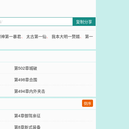
复制分享
封神第一暴君
、
太古第一仙
、
我本大明一赘婿
、
第一
第502章城破
第498章合围
第494章内外夹击
倒序
第4章御驾亲征
第8章新式装备