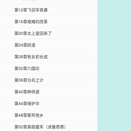
第12章飞羽军夜袭
第16章艰难的改革
第20章太上皇回来了
第24章妖道
第28章有女初长成
第32章六国论
第36章分兵之计
第40章种师道
第44章保护伞
第48章客死他乡
第52章真假援军（求推荐票）