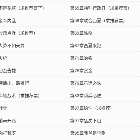
章不是花瓶（求推荐票了）
第55章特别行政县（求推荐票）
章金军内乱
第59章联合西夏（求推荐票）
章沙场点兵（求推荐）
第63章诛杀
章人算不如天算
第67章西夏来犯
火统
第71章冶铁
章初战告捷
第75章赏金
章横断山，路难行
第79章虽远必诛
章车轮战术（求推荐票）
第83章骄兵必败
妙计
第87章稳住（求推荐）
章哨声开路
第91章猛虎下山
章你打我呀
第95章我爸是李刚