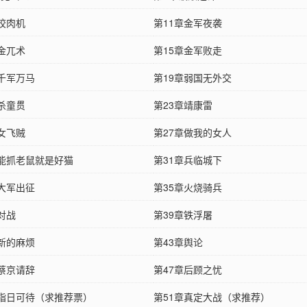
章绞肉机
第11章金军夜袭
章金兀术
第15章金军败走
章千军万马
第19章弱国无外交
章杀童贯
第23章靖康雷
章女飞贼
第27章做我的女人
章能抓老鼠就是好猫
第31章兵临城下
章大军出征
第35章火烧骑兵
对战
第39章铁浮屠
章新的麻烦
第43章舆论
章蔡京请辞
第47章后顾之忧
章指日可待（求推荐票）
第51章真定大战（求推荐）