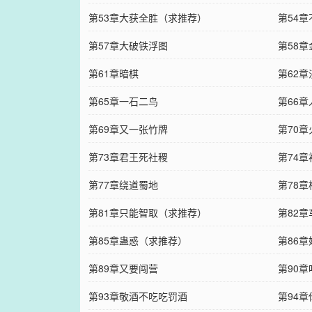
第53章大获全胜（求推荐）
第54
第57章大破铁浮图
第58
第61章暗棋
第62
第65章一石二鸟
第66
第69章又一张竹牌
第70章
第73章君王死社稷
第74
第77章绕道蜀地
第78
第81章只能智取（求推荐）
第82
第85章蛊惑（求推荐）
第86章
第89章又要闯营
第90
第93章敬酒不吃吃罚酒
第94