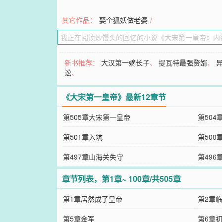
其它作品：
娶个狐妖做老婆
/
新书推荐：
大汉第一嫡长子
、
提瓦特最强赘婿
、
讼
、
《大宋第一皇帝》最新12章节
第505章大宋第一皇帝
第504
第501章入坑
第500
第497章山海关失守
第496
章节列表，第1章~ 100章/共505章
第1章居然成了皇帝
第2章
第5章金军
第6章