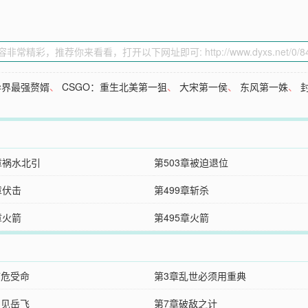
异界最强赘婿
、
CSGO：重生北美第一狙
、
大宋第一侯
、
东风第一姝
、
章祸水北引
第503章被迫退位
章伏击
第499章斩杀
章火箭
第495章火箭
临危受命
第3章乱世必须用重典
初见岳飞
第7章破敌之计