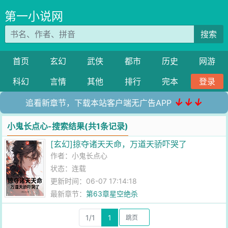
第一小说网
搜索
首页
玄幻
武侠
都市
历史
网游
科幻
言情
其他
排行
完本
登录
↓↓↓
追看新章节，下载本站客户端无广告APP
小鬼长点心-搜索结果(共1条记录)
[玄幻]掠夺诸天天命，万道天骄吓哭了
作者：
小鬼长点心
状态：连载
更新时间：06-07 17:14:18
最新章节：
第63章星空绝杀
1/1
1