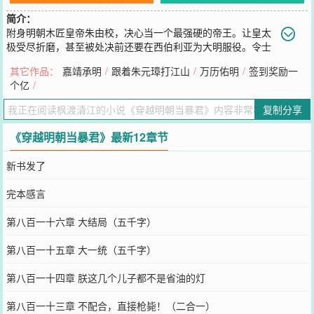
简介：
附身明朝木匠皇帝朱由校，决心当一个最强硬的帝王。让皇太
极受尽折磨，甚至被处决前还要在西伯利亚为大明服役。令士
大夫远离他乡，在美洲大陆传播儒家理学。读者群：837845952VIP
其它作品：
嘉靖承明
/
跟着朱元璋打江山
/
万历佑明
/
签到奖励一
群：341368493
个亿
/
您要是觉得《
穿越明朝当暴君
》还不错的话请不要忘记向您QQ群和微
博微信里的朋友推荐哦！
复制分享
《穿越明朝当暴君》最新12章节
新书发了
完本感言
第八百一十六章 大结局（五千字）
第八百一十五章 大一统（五千字）
第八百一十四章 朕这几个儿子都不是省油的灯
第八百一十三章 不配合，直接枪毙！（二合一）