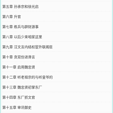
第五章 孙承宗和徐光启
第六章 升官
第七章 练兵与辟财源事
第八章 以后少来咱家这里
第九章 汪文言内结权宦外联阁臣
第十章 贪双份进谗言
第十一章 启用魏忠贤
第十二章 听老祖宗的与听皇爷的
第十三章 魏忠贤初掌东厂
第十四章 东厂抓文官
第十五章 审讯御史