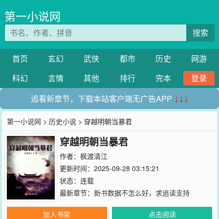
第一小说网
搜索
首页
玄幻
武侠
都市
历史
网游
科幻
言情
其他
排行
完本
登录
追看新章节，下载本站客户端无广告APP
↓↓↓
第一小说网
>
历史小说
> 穿越明朝当暴君
穿越明朝当暴君
作者：
枫渡清江
更新时间：2025-09-28 03:15:21
状态：连载
最新章节：
新书数据不怎么好，求追读支持
加入书架
点击阅读