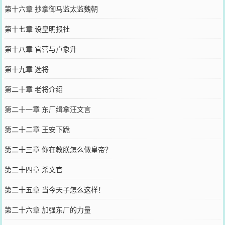
第十六章 抄拿御马监太监魏朝
第十七章 设皇明报社
第十八章 官营与卢象升
第十九章 选将
第二十章 老将介绍
第二十一章 东厂缉拿汪文言
第二十二章 王安下跪
第二十三章 你在教朕怎么做皇帝？
第二十四章 杀文官
第二十五章 当今天子怎么这样！
第二十六章 加强东厂的力量