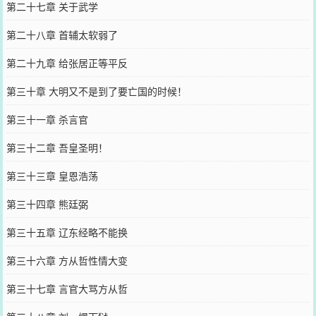
第二十七章 关于武学
第二十八章 首辅太软弱了
第二十九章 给张居正等平反
第三十章 大明又不是到了要亡国的时候！
第三十一章 杀言官
第三十二章 吾皇圣明！
第三十三章 皇恩浩荡
第三十四章 熊廷弼
第三十五章 辽东经略不能换
第三十六章 方从哲性情大变
第三十七章 言官大骂方从哲