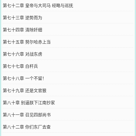
第七十二章 皇帝与大司马 经略与巡抚
第七十三章 逆势而为
第七十四章 清除奸细
第七十五章 努尔哈赤上当
第七十六章 对战东虏
第七十七章 白杆兵
第七十八章 一个不留！
第七十九章 还是文官狠
第八十章 别逼朕下江南抄家
第八十一章 召见四部尚书
第八十二章 你们东厂去查