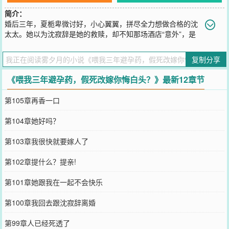
简介：
婚后三年，夏栀卑微讨好，小心翼翼，拼尽全力想做合格的沈
太太。她以为沈寂辞是她的救赎，却不知那场酒店“意外”，是
他亲手设计的骗局，就连自己日夜服用的调理药，也是他亲手安排的
避孕药。甚至在她查出怀孕那天，他在陪着别的女人产检。她以为他
复制分享
生性冷漠不会爱人，原来只是不爱她。奶奶死后，她被人污蔑，沈寂
辞不信他，恨她，囚她，害她流产，她被人当做疯子送入禅心寺。三
《喂我三年避孕药，假死改嫁你悔白头？》最新12章节
年错爱，耗尽了她所有的热情与期待。是温柔的医生顾时安，将她从
鬼门关拉回，他藏了十年的深情，只为等她回头。心如死灰之际，夏
第105章再香一口
栀精心策划一场假死局，彻底从沈寂辞的世界消失。一年后，她是编
剧夏晚，顾氏力捧的新锐，她一袭红裙耀眼夺目，身旁站着宠她入骨
第104章她好吗？
的顾时安。沈寂辞疯了一样，红着眼求她回头：“栀栀，我错了，再给
我一次机会。”她挽着顾时安的胳膊，笑得平静：“沈寂辞，我给过你
第103章我很快就要嫁人了
三年，你浪费了，现在我要嫁人了。”
您要是觉得《
喂我三年避孕药，假死改嫁你悔白头？
》还不错的话请
第102章提什么？提亲!
不要忘记向您QQ群和微博微信里的朋友推荐哦！
第101章她跟我在一起不会快乐
第100章我回去跟沈寂辞离婚
第99章人已经死透了