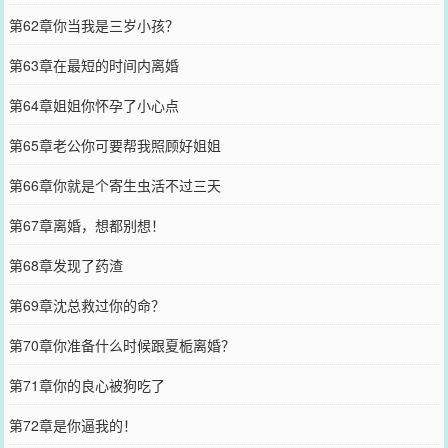
第62章你当我是三岁小孩？
第63章在最短的时间内离婚
第64章姐姐你怀孕了小心点
第65章老公你可要帮我照顾好姐姐
第66章你就是个寄生虫活不过三天
第67章离婚，想都别想！
第68章发现了药渣
第69章沈总救过你的命？
第70章你准备什么时候跟夏栀离婚？
第71章你的良心被狗吃了
第72章是你逼我的！