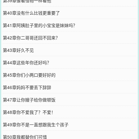
第39章像看怪物一样看他
第40章没有什么比钱更重要了
第41章阿姨肚子里的小宝宝是妹妹吗？
第42章你二哥哥还回不回来？
第43章好久不见
第44章这些年你还好吗？
第45章你们小两口要好好的
第46章妈妈不要丢下辞辞
第47章让你嫂子给你做顿饭
第48章你不爱我了？不爱！
第49章你不是一直想跟我生个孩子
第50章我都替你们可惜