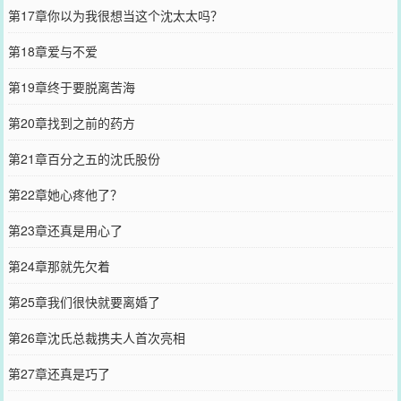
第17章你以为我很想当这个沈太太吗？
第18章爱与不爱
第19章终于要脱离苦海
第20章找到之前的药方
第21章百分之五的沈氏股份
第22章她心疼他了？
第23章还真是用心了
第24章那就先欠着
第25章我们很快就要离婚了
第26章沈氏总裁携夫人首次亮相
第27章还真是巧了