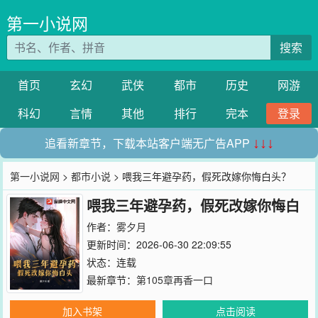
第一小说网
搜索
首页
玄幻
武侠
都市
历史
网游
科幻
言情
其他
排行
完本
登录
追看新章节，下载本站客户端无广告APP
↓↓↓
第一小说网
>
都市小说
> 喂我三年避孕药，假死改嫁你悔白头？
喂我三年避孕药，假死改嫁你悔白
头？
作者：
雾夕月
更新时间：2026-06-30 22:09:55
状态：连载
最新章节：
第105章再香一口
加入书架
点击阅读