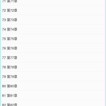
71 第71章
72 第72章
73 第73章
74 第74章
75 第75章
76 第76章
77 第77章
78 第78章
79 第79章
80 第80章
81 第81章
82 第82章