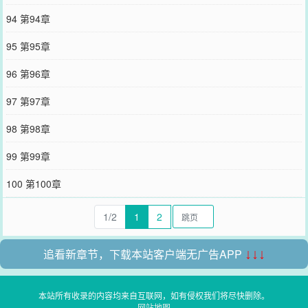
94 第94章
95 第95章
96 第96章
97 第97章
98 第98章
99 第99章
100 第100章
1/2
1
2
追看新章节，下载本站客户端无广告APP
↓↓↓
本站所有收录的内容均来自互联网，如有侵权我们将尽快删除。
网站地图