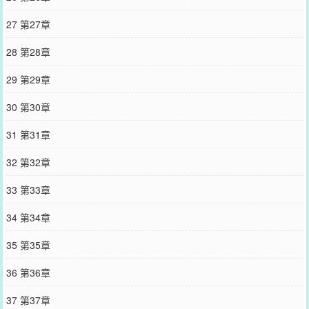
27 第27章
28 第28章
29 第29章
30 第30章
31 第31章
32 第32章
33 第33章
34 第34章
35 第35章
36 第36章
37 第37章