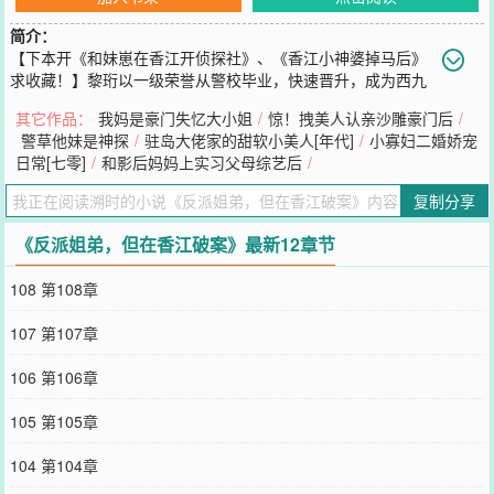
简介：
【下本开《和妹崽在香江开侦探社》、《香江小神婆掉马后》
求收藏！】黎珩以一级荣誉从警校毕业，快速晋升，成为西九
龙重案组最年轻的督察。她自我、毒舌、一身的刺，不懂与人相处。
其它作品：
我妈是豪门失忆大小姐
/
惊！拽美人认亲沙雕豪门后
/
下属敬她的专业，也怕她的暴躁。但谁能拒绝和恃靓行凶的警花搭
警草他妹是神探
/
驻岛大佬家的甜软小美人[年代]
/
小寡妇二婚娇宠
档？哪怕是个冷面暴龙。一桩灶底藏尸案，偶然揭开身世。黎珩发
日常[七零]
/
和影后妈妈上实习父母综艺后
/
现，自己竟是二十年前被拐的富家千金。她见到了那个传说中的龙凤
胎弟弟。乖张、阴郁、声名狼藉，但好看。她这才知道，原来他们是
复制分享
甜宠文中的反派姐弟。作茧自缚，到死都在互相折磨——一顿爆锤，
少年瞬间变清澈。后来全香江都在传：重案组新晋总督察黎珩身边，
《反派姐弟，但在香江破案》最新12章节
总跟着那个破案率惊人的警队明日之星。
您要是觉得《
反派姐弟，但在香江破案
》还不错的话请不要忘记向您
108 第108章
QQ群和微博微信里的朋友推荐哦！
107 第107章
106 第106章
105 第105章
104 第104章