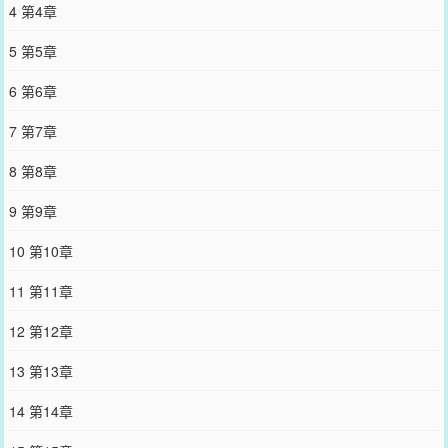
4 第4章
5 第5章
6 第6章
7 第7章
8 第8章
9 第9章
10 第10章
11 第11章
12 第12章
13 第13章
14 第14章