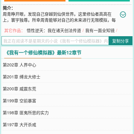
简介：
周青睁开眼，发现自己穿越到仙侠世界。这里修仙者高高在
上，寰宇独尊。所幸周青能够对自己的未来进行无限模拟，每
一次模拟后，都能带回全部修为、技艺、功法......第一次模拟后：周
其它作品：
悟性逆天：我在诸天创法传道
/
我有一面全知镜
/
青待人友善，谨言慎行。第三次模拟后：周青逐步试探，对万事充满
好奇。第五次模拟后：周青决定要好好修炼，提升实力。第八次模拟
复制分享
后：周青发现所有人都在逼他。第十次模拟后：周青打算掀翻这修仙
界的天。
《我有一个修仙模拟器》最新12章节
您要是觉得《
我有一个修仙模拟器
》还不错的话请不要忘记向您QQ群
和微博微信里的朋友推荐哦！
第202章 人界中心
第201章 缚龙大修士
第200章 威震东荒
第199章 空前暴富
第198章 匪夷所思的实力
第197章 大开杀戒