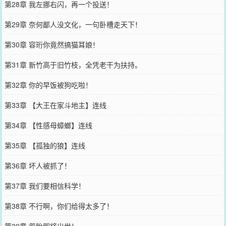
第28章 我左挪右闪，再一个投送！
第29章 奈何鄙人没文化，一句卧槽走天下！
第30章 容珩你竟然搞猫耳娘！
第31章 新竹高于旧竹枝，全凭老干为扶持。
第32章 你的早饭被狗吃啦！
第33章 【大王在家斗地主】连线
第34章 【性感母蟑螂】连线
第35章 【孤独的狼】连线
第36章 坏人被抓了！
第37章 我们要相信科学！
第38章 不行啊，你们给得太多了！