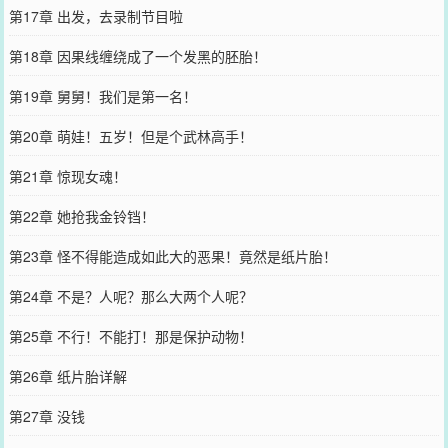
第17章 出发，去录制节目啦
第18章 因果线缠绕成了一个发黑的胚胎！
第19章 舅舅！我们是第一名！
第20章 萌娃！五岁！但是个武林高手！
第21章 惊现女魂！
第22章 她抢我金铃铛！
第23章 怪不得能造成如此大的恶果！竟然是纸片胎！
第24章 不是？人呢？那么大两个人呢？
第25章 不行！不能打！那是保护动物！
第26章 纸片胎详解
第27章 没钱