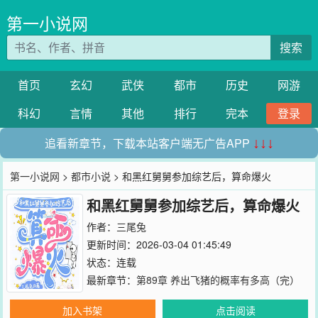
第一小说网
搜索
首页
玄幻
武侠
都市
历史
网游
科幻
言情
其他
排行
完本
登录
追看新章节，下载本站客户端无广告APP
↓↓↓
第一小说网
>
都市小说
> 和黑红舅舅参加综艺后，算命爆火
和黑红舅舅参加综艺后，算命爆火
作者：
三尾兔
更新时间：2026-03-04 01:45:49
状态：连载
最新章节：
第89章 养出飞猪的概率有多高（完）
加入书架
点击阅读