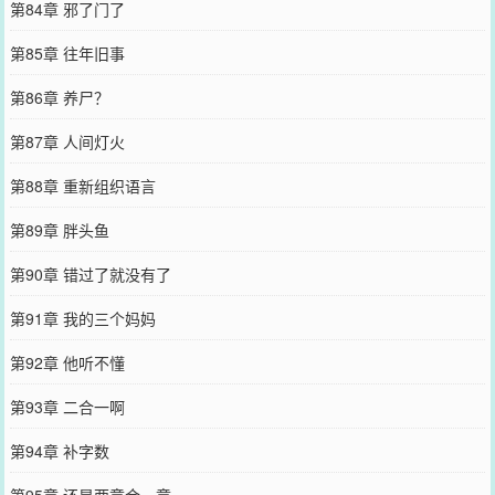
第84章 邪了门了
第85章 往年旧事
第86章 养尸？
第87章 人间灯火
第88章 重新组织语言
第89章 胖头鱼
第90章 错过了就没有了
第91章 我的三个妈妈
第92章 他听不懂
第93章 二合一啊
第94章 补字数