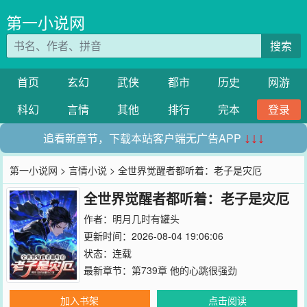
第一小说网
搜索
首页
玄幻
武侠
都市
历史
网游
科幻
言情
其他
排行
完本
登录
追看新章节，下载本站客户端无广告APP
↓↓↓
第一小说网
>
言情小说
> 全世界觉醒者都听着：老子是灾厄
全世界觉醒者都听着：老子是灾厄
作者：
明月几时有罐头
更新时间：2026-08-04 19:06:06
状态：连载
最新章节：
第739章 他的心跳很强劲
加入书架
点击阅读