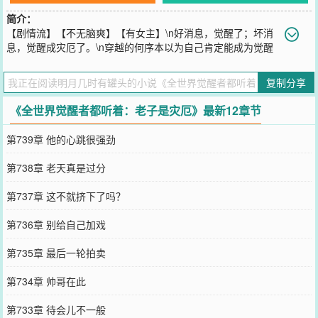
简介：
【剧情流】【不无脑爽】【有女主】\n好消息，觉醒了；坏消
息，觉醒成灾厄了。\n穿越的何序本以为自己肯定能成为觉醒
者，直到他领悟了灾厄序列【杨戬】。从长出第三只眼的那天起，何
序就变得很饿——想吃人的那种饿。\n他课余开始送外卖，给别人送
复制分享
食物的同时，也筛选自己的食物。\n何序有自己的底线，他不吃普通
人——毕竟穿越前他是个正义的刑警。再说了，普通人吃起来真的不
《全世界觉醒者都听着：老子是灾厄》最新12章节
顶饿……\n他盯上了那些和他有同样气息的家伙，这些人表面是学
生，店员，医生，网约车司机，实际上是隐藏在人群里择人而噬的灾
第739章 他的心跳很强劲
厄——吃它们，不仅营养全面饱腹感强，还减值安全无后患，且能升
级……\n于是这一天，何序伪装成觉醒者序列【李白】，锁定了一个
第738章 老天真是过分
连续吃人的妖艳女灾厄，摸到了一家情趣酒店。\n可他没料到的是，
专门清除灾厄的异管局觉醒者们，手握天罗地网，也埋伏到了这
第737章 这不就挤下了吗？
里……\n连环陷阱一触即发，他该如何应对？\n（跪求先看三章，如
果不好看，算我输！）
第736章 别给自己加戏
您要是觉得《
全世界觉醒者都听着：老子是灾厄
》还不错的话请不要
忘记向您QQ群和微博微信里的朋友推荐哦！
第735章 最后一轮拍卖
第734章 帅哥在此
第733章 待会儿不一般