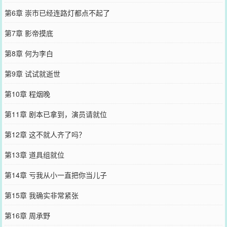
第6章 崇市已经连路灯都点不起了
第7章 影帝摸底
第8章 何为李白
第9章 试试就逝世
第10章 程烟晚
第11章 剧本已拿到，演员请就位
第12章 这不就人齐了吗？
第13章 道具组就位
第14章 亏我从小一直把你当儿子
第15章 我确实非常紧张
第16章 周承野