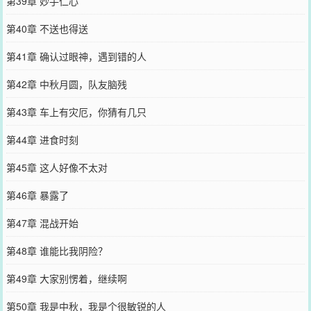
第39章 妙手仁心
第40章 不送也得送
第41章 确认过眼神，遇到错的人
第42章 中秋月圆，队友脑残
第43章 车上有灾厄，你猜有几只
第44章 进食时刻
第45章 这人好像不太对
第46章 暴露了
第47章 混战开始
第48章 谁能比我阴险？
第49章 大家别愣着，继续啊
第50章 我是中秋，我是个很敏锐的人