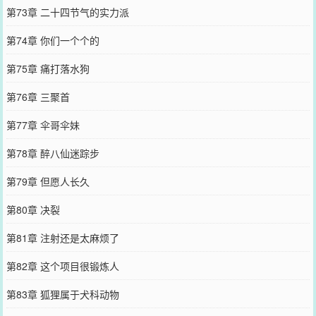
第73章 二十四节气的实力派
第74章 你们一个个的
第75章 痛打落水狗
第76章 三聚首
第77章 伞哥伞妹
第78章 醉八仙迷踪步
第79章 但愿人长久
第80章 决裂
第81章 注射还是太麻烦了
第82章 这个项目很锻炼人
第83章 狐狸属于犬科动物