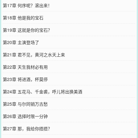
第17章 何序呢？滚出来！
第18章 他是我的宝石
第19章 这就是你的宝石？
第20章 主演登场了
第21章 君不见，黄河之水天上来
第22章 天生我材必有用
第23章 将进酒，杯莫停
第24章 五花马、千金裘，呼儿将出换美酒
第25章 与尔同销万古愁
第26章 选择时限一分钟
第27章 那，我给你捂捂？