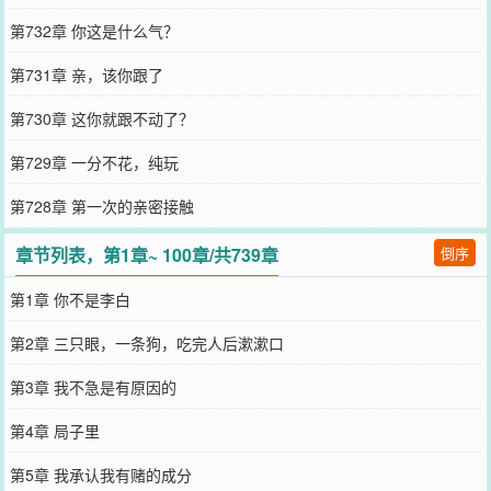
第732章 你这是什么气？
第731章 亲，该你跟了
第730章 这你就跟不动了？
第729章 一分不花，纯玩
第728章 第一次的亲密接触
章节列表，第1章~ 100章/共739章
倒序
第1章 你不是李白
第2章 三只眼，一条狗，吃完人后漱漱口
第3章 我不急是有原因的
第4章 局子里
第5章 我承认我有赌的成分