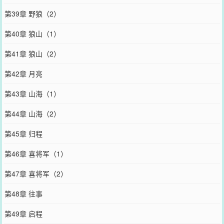
第39章 野狼（2）
第40章 狼山（1）
第41章 狼山（2）
第42章 月亮
第43章 山海（1）
第44章 山海（2）
第45章 归程
第46章 喜将军（1）
第47章 喜将军（2）
第48章 往事
第49章 启程