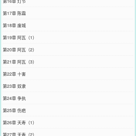
第16章 灯节
第17章 陈霜
第18章 废城
第19章 阿瓦（1）
第20章 阿瓦（2）
第21章 阿瓦（3）
第22章 十害
第23章 奴隶
第24章 争执
第25章 伤疤
第26章 天寿（1）
第27章 天寿（2）