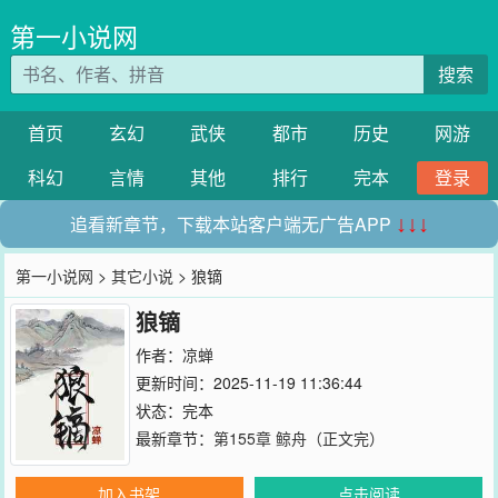
第一小说网
搜索
首页
玄幻
武侠
都市
历史
网游
科幻
言情
其他
排行
完本
登录
追看新章节，下载本站客户端无广告APP
↓↓↓
第一小说网
>
其它小说
> 狼镝
狼镝
作者：
凉蝉
更新时间：2025-11-19 11:36:44
状态：完本
最新章节：
第155章 鲸舟（正文完）
加入书架
点击阅读