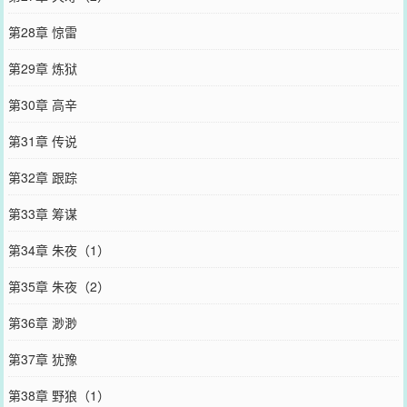
第28章 惊雷
第29章 炼狱
第30章 高辛
第31章 传说
第32章 跟踪
第33章 筹谋
第34章 朱夜（1）
第35章 朱夜（2）
第36章 渺渺
第37章 犹豫
第38章 野狼（1）