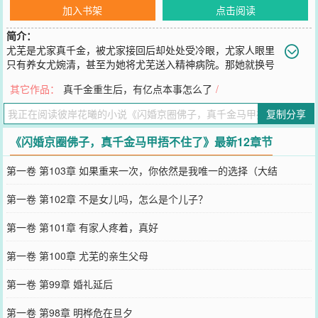
加入书架
点击阅读
简介：
尤芜是尤家真千金，被尤家接回后却处处受冷眼，尤家人眼里
只有养女尤婉清，甚至为她将尤芜送入精神病院。那她就换号
不装了，身为万年老二的东风集团幕后老板，她发誓要超越君越集
其它作品：
真千金重生后，有亿点本事怎么了
/
团，为此接近薄宴臣，却一步步走进薄宴臣为她量身定做的圈套内，
一套就是一辈子。“老婆，你不是想做京市首富，现在首富可是你的男
复制分享
人。”“滚犊子，男人都是我前进路上的绊脚石……”
您要是觉得《
闪婚京圈佛子，真千金马甲捂不住了
》还不错的话请不
《闪婚京圈佛子，真千金马甲捂不住了》最新12章节
要忘记向您QQ群和微博微信里的朋友推荐哦！
第一卷 第103章 如果重来一次，你依然是我唯一的选择（大结
第一卷 第102章 不是女儿吗，怎么是个儿子？
第一卷 第101章 有家人疼着，真好
第一卷 第100章 尤芜的亲生父母
第一卷 第99章 婚礼延后
第一卷 第98章 明桦危在旦夕