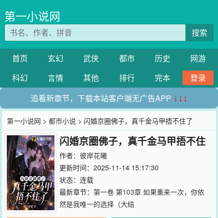
第一小说网
搜索
首页
玄幻
武侠
都市
历史
网游
科幻
言情
其他
排行
完本
登录
追看新章节，下载本站客户端无广告APP
↓↓↓
第一小说网
>
都市小说
> 闪婚京圈佛子，真千金马甲捂不住了
闪婚京圈佛子，真千金马甲捂不住
了
作者：
彼岸花曦
更新时间：2025-11-14 15:17:30
状态：连载
最新章节：
第一卷 第103章 如果重来一次，你依
然是我唯一的选择（大结