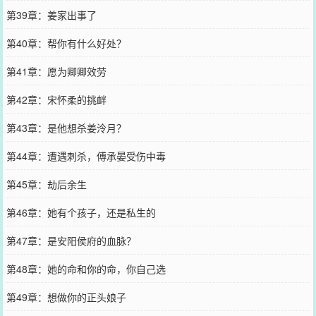
第39章：姜家出事了
第40章：帮你有什么好处？
第41章：愿为卿卿效劳
第42章：宋怀柔的挑衅
第43章：是他想杀姜泠月？
第44章：遭遇刺杀，傅承晏受伤中毒
第45章：劫后余生
第46章：她有个孩子，还是私生的
第47章：是安阳侯府的血脉？
第48章：她的命和你的命，你自己选
第49章：想做你的正头娘子