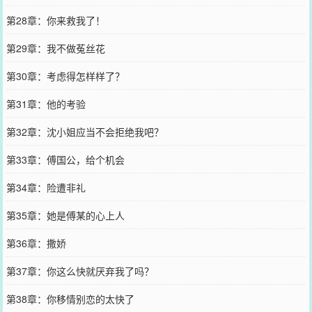
第28章：你来救我了！
第29章：我不做菟丝花
第30章：考虑得怎样样了？
第31章：他的考验
第32章：沈小姐应当不会拒绝我吧？
第33章：傅国公，给个机会
第34章：险遭非礼
第35章：她是傅某的心上人
第36章：撒娇
第37章：你这么快就厌弃我了吗？
第38章：你移情别恋的太快了