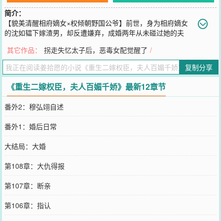
简介：
【貌美清醒相府嫡女×权倾朝野国公爷】前世，身为相府嫡女
的沈如韫下嫁渣男，却反遭嫌弃，成婚两年从未碰过她的夫
君，为了外室不惜设计毁她名节，害她枉死，更是为了青云路灭了她
其它作品：
拐走失忆太子后，恶毒女配觉醒了
/
的满门。重生归来，她誓要手刃仇人，果断攀上国公爷这根救命稻
草，并走上了打脸虐渣的道路。图谋不轨的未婚夫，她退婚。佛口蛇
复制分享
心的恶毒继母，她惩治。冷漠偏心的父亲，她断亲。……彻底肃清身
边的不轨之徒后，沈如韫猛然发现，某位心口不一的国公爷，看向自
《重生二嫁权臣，夫人百媚千娇》最新12章节
己的眼神，逐渐变得炙热。-一向不近女色的傅国公，近来瞧上了相府
千金，替她解围，救她于水火，甚至为了博美人欢心，公然抗旨拒
番外2：穆弘翊自述
婚。面对昔日情敌寻衅，傅承晏不疾不徐，落落大方，掏出烫金的喜
帖，“我与卿卿不日成婚，只可惜你即将入狱为囚，怕是无法观礼
番外1：婚后日常
了！”夜深人静时，醋意大发的傅国公翻窗进屋，搂着沈如韫的腰可怜
巴巴道：“你真的只爱我一个吗？”人人都道沈如韫命好，可傅承晏知
大结局：大婚
道，是他命好，才能遇上沈如韫。
您要是觉得《
重生二嫁权臣，夫人百媚千娇
》还不错的话请不要忘记
第108章：大仇得报
向您QQ群和微博微信里的朋友推荐哦！
第107章：断亲
第106章：指认