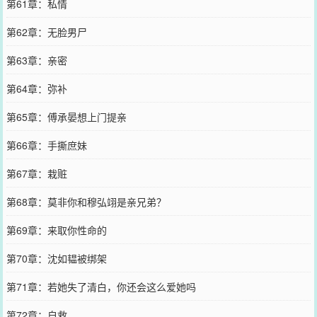
第61章：私情
第62章：无脸男尸
第63章：亲密
第64章：弥补
第65章：傅承晏想上门提亲
第66章：手撕庶妹
第67章：栽赃
第68章：莫非你和穆弘翊是亲兄弟？
第69章：来取你性命的
第70章：沈如韫被绑架
第71章：若她失了清白，你还会这么爱她吗
第72章：自救