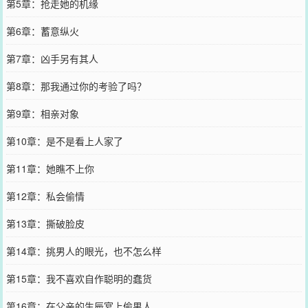
第5章：抢走她的机缘
第6章：蓄意纵火
第7章：凶手另有其人
第8章：那我通过你的考验了吗？
第9章：相亲对象
第10章：是不是看上人家了
第11章：她瞧不上你
第12章：私会偷情
第13章：撕破脸皮
第14章：挑男人的眼光，也不怎么样
第15章：我不喜欢自作聪明的蠢货
第16章：在父亲的生辰宴上偷男人